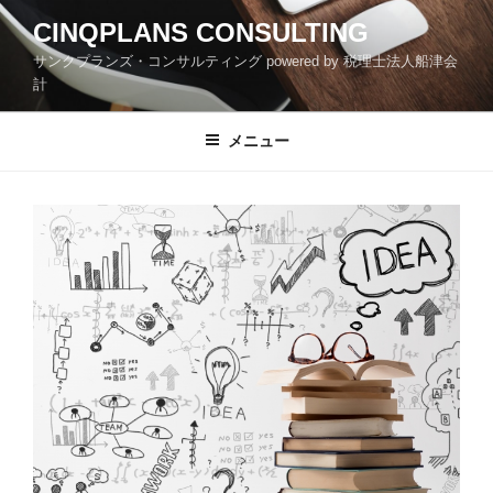
コ
CINQPLANS CONSULTING
ン
サンクプランズ・コンサルティング powered by 税理士法人船津会
テ
計
ン
ツ
メニュー
へ
ス
キ
ッ
プ