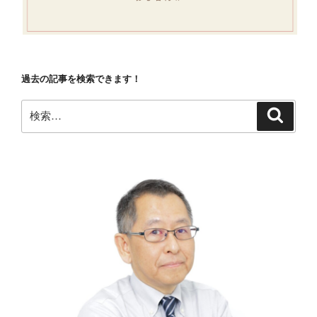
過去の記事を検索できます！
検
検
索
索: