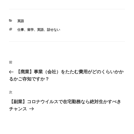
c
e
ail
e
カ
英語
b
テ
タ
仕事
、
留学
、
英語
、
話せない
ゴ
o
グ
リ
ー
o
k
投
前
前
稿
の
【廃業】事業（会社）をたたむ費用がどのくらいかか
ナ
投
るかご存知ですか？
ビ
稿
ゲ
次
次
の
ー
【副業】コロナウイルスで在宅勤務なら絶対生かすべき
投
シ
チャンス
稿
ョ
ン