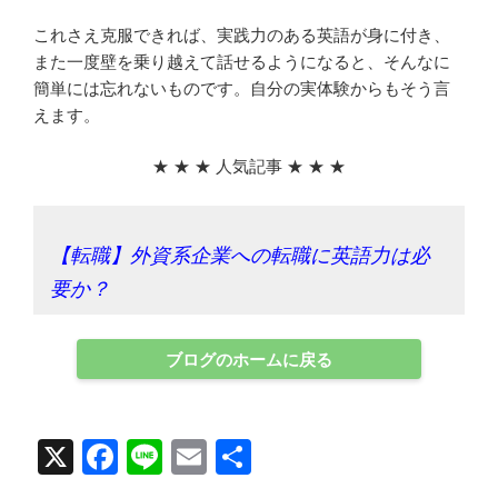
これさえ克服できれば、実践力のある英語が身に付き、
また一度壁を乗り越えて話せるようになると、そんなに
簡単には忘れないものです。自分の実体験からもそう言
えます。
★ ★ ★ 人気記事 ★ ★ ★
【転職】外資系企業への転職に英語力は必
要か？
ブログのホームに戻る
X
F
Li
E
共
a
n
m
有