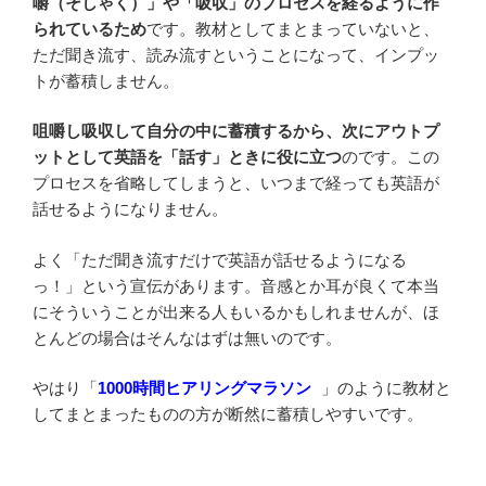
嚼（そしゃく）」や「吸収」のプロセスを経るように作
られているため
です。教材としてまとまっていないと、
ただ聞き流す、読み流すということになって、インプッ
トが蓄積しません。
咀嚼し吸収して自分の中に蓄積するから、次にアウトプ
ットとして英語を「話す」ときに役に立つ
のです。この
プロセスを省略してしまうと、いつまで経っても英語が
話せるようになりません。
よく「ただ聞き流すだけで英語が話せるようになる
っ！」という宣伝があります。音感とか耳が良くて本当
にそういうことが出来る人もいるかもしれませんが、ほ
とんどの場合はそんなはずは無いのです。
やはり「
1000時間ヒアリングマラソン
」のように教材と
してまとまったものの方が断然に蓄積しやすいです。