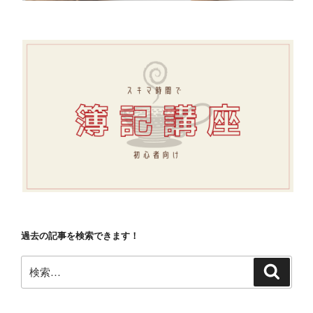
過去の記事を検索できます！
検
検
索
索: