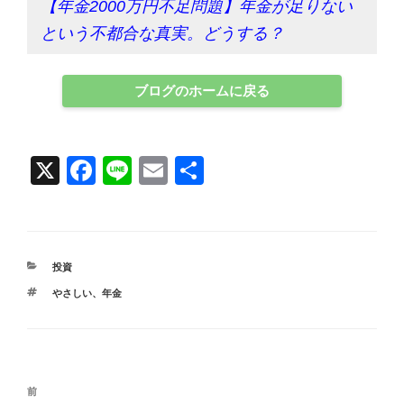
【年金2000万円不足問題】年金が足りない
という不都合な真実。どうする？
ブログのホームに戻る
X
F
Li
E
共
a
n
m
有
c
e
ail
e
カ
投資
b
テ
タ
やさしい
、
年金
ゴ
o
グ
リ
ー
o
k
投
前
前