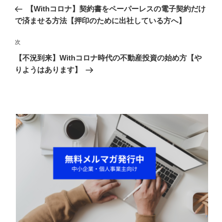
稿
の
【Withコロナ】契約書をペーパーレスの電子契約だけ
ナ
投
で済ませる方法【押印のために出社している方へ】
ビ
稿
ゲ
次
次
の
ー
【不況到来】Withコロナ時代の不動産投資の始め方【や
投
シ
りようはあります】
稿
ョ
ン