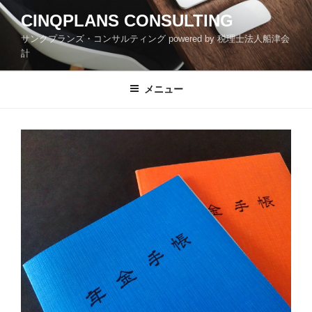
コ
CINQPLANS CONSULTING
ン
サンクプランズ・コンサルティング powered by 税理士法人船津会
テ
計
ン
ツ
メニュー
へ
ス
キ
ッ
プ