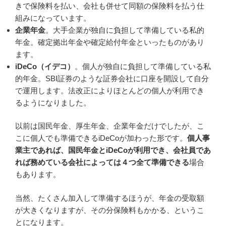
きで保険料を払い、会社も併せて同額の保険料を払う仕
組みになっています。
企業年金
。大手企業が独自に負担して準備している私的
年金。確定拠出年金や確定給付年金といったものがあり
ます。
iDeCo（イデコ）
。個人が独自に負担して準備している私
的年金。SBI証券のような証券会社に口座を開設して自分
で運用します。法改正によりほとんどの個人が利用でき
るようになりました。
以前は国民年金、厚生年金、企業年金だけでしたが、こ
こに個人でも準備できるiDeCoが加わった形です。
個人事
業主であれば、国民年金とiDeCoが利用でき、会社員であ
れば務めている会社によっては４つ全て準備できる
場合
もあります。
当然、たくさん加入して準備するほうが、年金の受取額
が大きくなりますが、その分保険料もかかる、というこ
とになります。