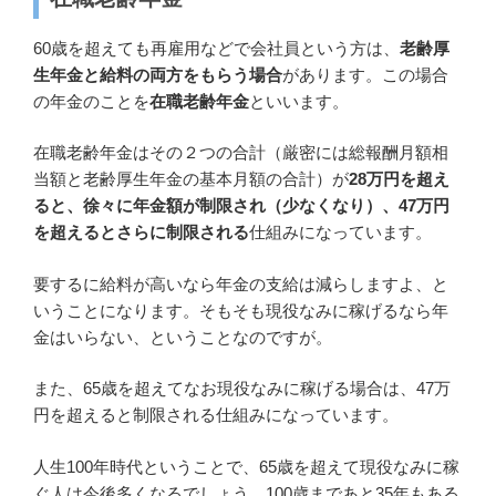
60歳を超えても再雇用などで会社員という方は、
老齢厚
生年金と給料の両方をもらう場合
があります。この場合
の年金のことを
在職老齢年金
といいます。
在職老齢年金はその２つの合計（厳密には総報酬月額相
当額と老齢厚生年金の基本月額の合計）が
28万円を超え
ると、徐々に年金額が制限され（少なくなり）、47万円
を超えるとさらに制限される
仕組みになっています。
要するに給料が高いなら年金の支給は減らしますよ、と
いうことになります。そもそも現役なみに稼げるなら年
金はいらない、ということなのですが。
また、65歳を超えてなお現役なみに稼げる場合は、47万
円を超えると制限される仕組みになっています。
人生100年時代ということで、65歳を超えて現役なみに稼
ぐ人は今後多くなるでしょう。100歳まであと35年もある