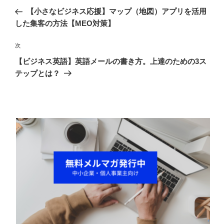
稿
の
【小さなビジネス応援】マップ（地図）アプリを活用
ナ
投
した集客の方法【MEO対策】
ビ
稿
ゲ
次
次
の
ー
【ビジネス英語】英語メールの書き方。上達のための3ス
投
シ
テップとは？
稿
ョ
ン