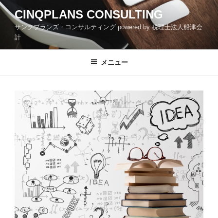
コ
CINQPLANS CONSULTING
ン
サンクプランズ・コンサルティング powered by 税理士法人船津会
テ
計
ン
ツ
メニュー
へ
ス
キ
ッ
プ