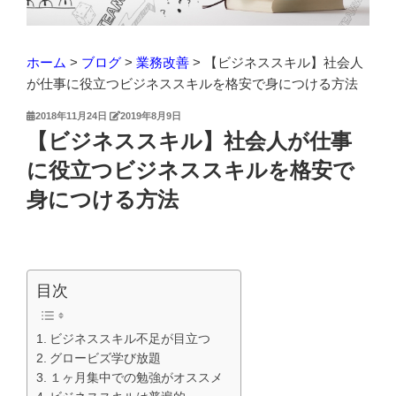
ホーム
>
ブログ
>
業務改善
>
【ビジネススキル】社会人
が仕事に役立つビジネススキルを格安で身につける方法
投
2018年11月24日
2019年8月9日
稿
【ビジネススキル】社会人が仕事
日:
に役立つビジネススキルを格安で
身につける方法
目次
ビジネススキル不足が目立つ
グロービズ学び放題
１ヶ月集中での勉強がオススメ