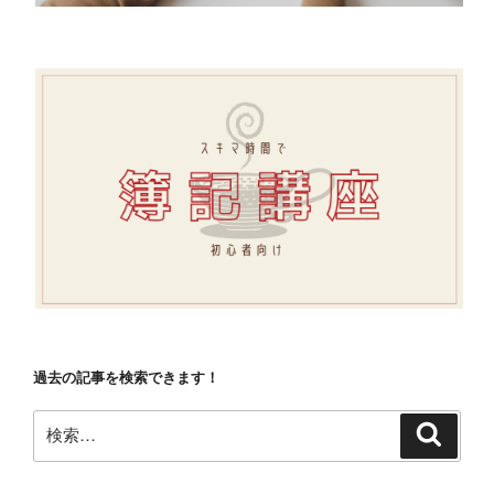
過去の記事を検索できます！
検
検
索
索: