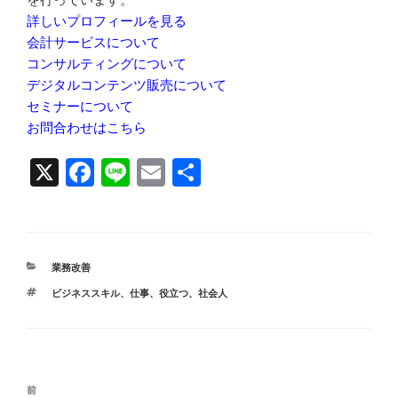
詳しいプロフィールを見る
会計サービスについて
コンサルティングについて
デジタルコンテンツ販売について
セミナーについて
お問合わせはこちら
X
F
Li
E
共
a
n
m
有
c
e
ail
e
カ
業務改善
b
テ
タ
ビジネススキル
、
仕事
、
役立つ
、
社会人
ゴ
o
グ
リ
ー
o
k
投
前
前