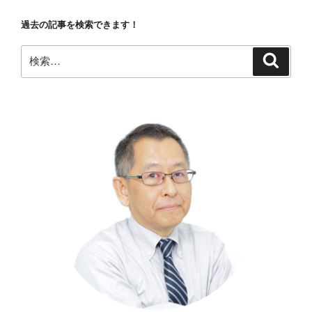
過去の記事を検索できます！
検
検
索
索: