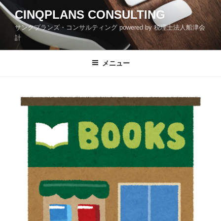
コ
CINQPLANS CONSULTING
ン
サンクプランズ・コンサルティング powered by 税理士法人船津会
テ
計
ン
ツ
メニュー
へ
ス
キ
ッ
プ