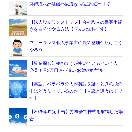
経理職への就職や転職なら簿記3級で十分
【法人設立ワンストップ】会社設立の書類手続
きを自分でやる方法【ぜんぶ無料です】
フリーランス個人事業主の決算整理仕訳はこう
やろう
【副業探し】嫁のほうが稼いでいるという人、
必見！月3万円お小遣いを増やす方法
【英語】ペラペラの人が英語を話すときの頭の
中はどうなっているのか？【常識と違うはずで
す】
【2025年確定申告】持株会で株式を取得した場
合