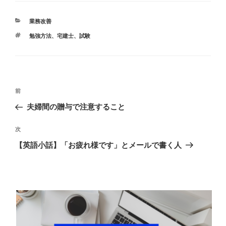
e
カ
業務改善
b
テ
タ
勉強方法
、
宅建士
、
試験
ゴ
o
グ
リ
ー
o
k
投
前
前
稿
の
夫婦間の贈与で注意すること
ナ
投
ビ
稿
次
次
ゲ
の
【英語小話】「お疲れ様です」とメールで書く人
投
ー
稿
シ
ョ
ン